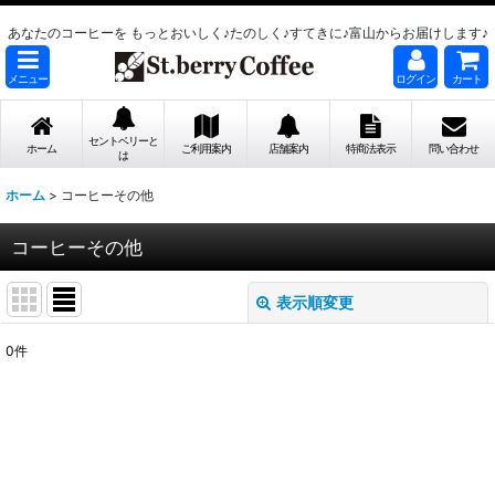
あなたのコーヒーを もっとおいしく♪たのしく♪すてきに♪富山からお届けします♪
メニュー
ログイン
カート
セントベリーと
ホーム
ご利用案内
店舗案内
特商法表示
問い合わせ
は
ホーム
>
コーヒーその他
コーヒーその他
表示順変更
閉じる
0
件
表示数
:
並び順
:
絞り込む