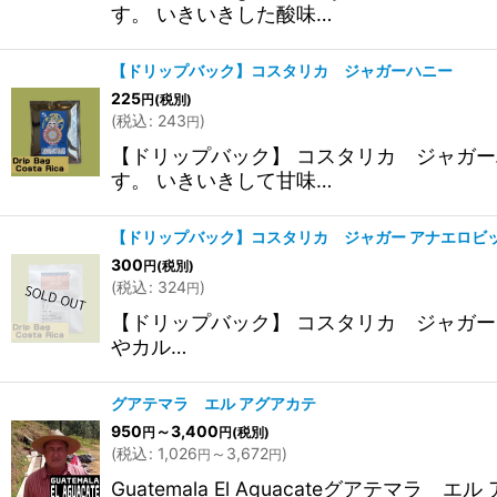
す。 いきいきした酸味…
【ドリップバック】コスタリカ ジャガーハニー
225
円
(税別)
(
税込
:
243
)
円
【ドリップバック】 コスタリカ ジャガーハニー 
す。 いきいきして甘味…
【ドリップバック】コスタリカ ジャガー アナエロビ
300
円
(税別)
(
税込
:
324
)
円
【ドリップバック】 コスタリカ ジャガー アナエロビ
やカル…
グアテマラ エル アグアカテ
950
～3,400
円
円
(税別)
(
税込
:
1,026
～3,672
)
円
円
Guatemala El Aguacateグア