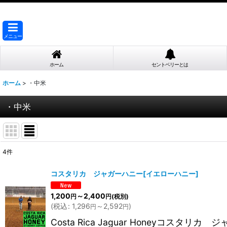
メニュー
ホーム
セントベリーとは
ホーム
>
・中米
・中米
4
件
表示数
:
コスタリカ ジャガーハニー[イエローハニー]
並び順
:
1,200
～2,400
円
円
(税別)
(
税込
:
1,296
～2,592
)
円
円
Costa Rica Jaguar Honeyコ