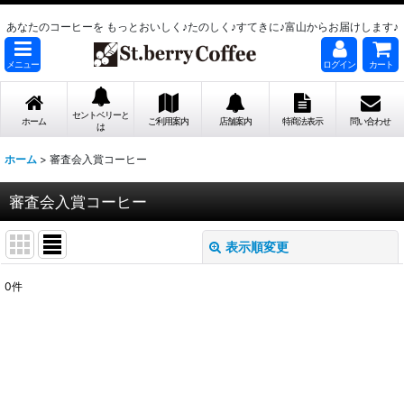
あなたのコーヒーを もっとおいしく♪たのしく♪すてきに♪富山からお届けします♪
メニュー
ログイン
カート
セントベリーと
ホーム
ご利用案内
店舗案内
特商法表示
問い合わせ
は
ホーム
>
審査会入賞コーヒー
審査会入賞コーヒー
表示順変更
閉じる
0
件
表示数
:
並び順
:
絞り込む