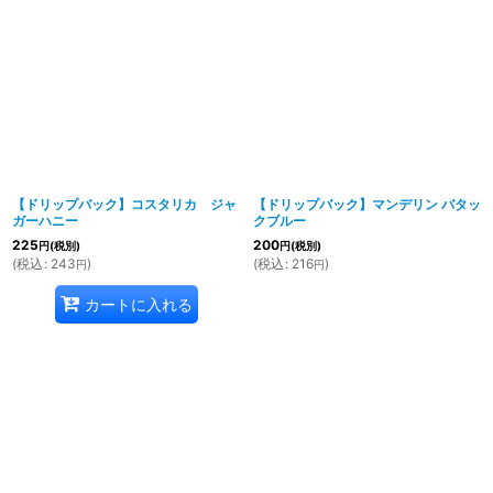
【ドリップバック】コスタリカ ジャ
【ドリップバック】マンデリン バタッ
ガーハニー
クブルー
225
200
円
(税別)
円
(税別)
(
税込
:
243
)
(
税込
:
216
)
円
円
カートに入れる