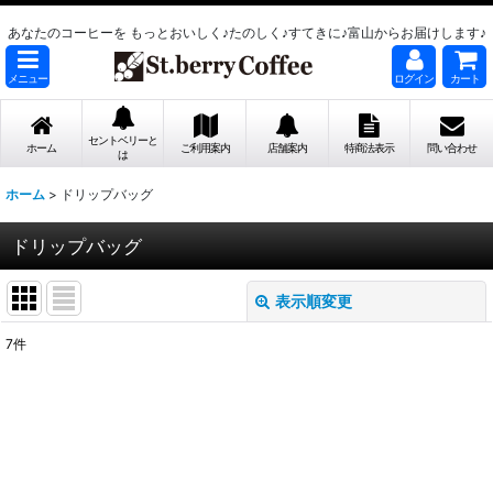
あなたのコーヒーを もっとおいしく♪たのしく♪すてきに♪富山からお届けします♪
メニュー
ログイン
カート
セントベリーと
ホーム
ご利用案内
店舗案内
特商法表示
問い合わせ
は
ホーム
>
ドリップバッグ
ドリップバッグ
表示順変更
閉じる
7
件
表示数
:
並び順
:
絞り込む