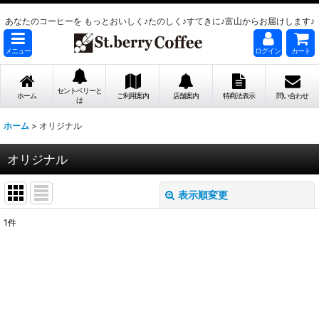
あなたのコーヒーを もっとおいしく♪たのしく♪すてきに♪富山からお届けします♪
メニュー
ログイン
カート
セントベリーと
ホーム
ご利用案内
店舗案内
特商法表示
問い合わせ
は
ホーム
>
オリジナル
オリジナル
表示順変更
閉じる
1
件
表示数
:
並び順
:
絞り込む